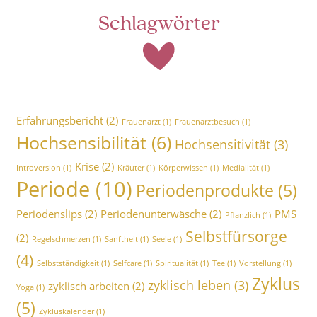
Schlagwörter
Erfahrungsbericht
(2)
Frauenarzt
(1)
Frauenarztbesuch
(1)
Hochsensibilität
(6)
Hochsensitivität
(3)
Krise
(2)
Introversion
(1)
Kräuter
(1)
Körperwissen
(1)
Medialität
(1)
Periode
(10)
Periodenprodukte
(5)
Periodenslips
(2)
Periodenunterwäsche
(2)
PMS
Pflanzlich
(1)
Selbstfürsorge
(2)
Regelschmerzen
(1)
Sanftheit
(1)
Seele
(1)
(4)
Selbstständigkeit
(1)
Selfcare
(1)
Spiritualität
(1)
Tee
(1)
Vorstellung
(1)
Zyklus
zyklisch leben
(3)
zyklisch arbeiten
(2)
Yoga
(1)
(5)
Zykluskalender
(1)