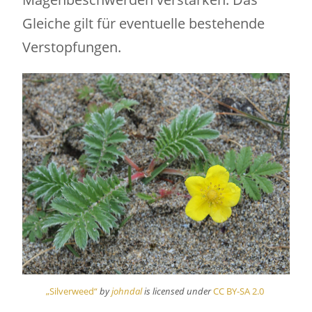
Gleiche gilt für eventuelle bestehende
Verstopfungen.
„Silverweed“
by
johndal
is licensed under
CC BY-SA 2.0