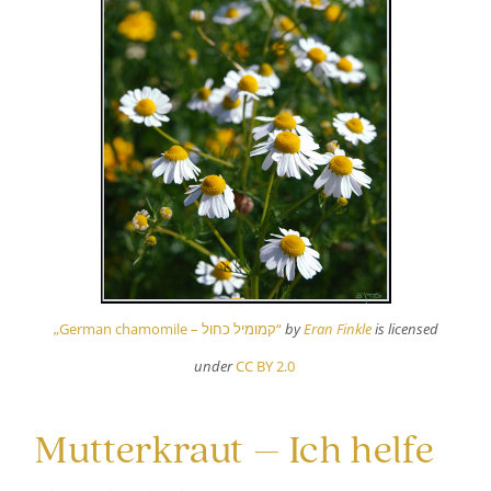
„German chamomile – קמומיל כחול“
by
Eran Finkle
is licensed
under
CC BY 2.0
Mutterkraut – Ich helfe