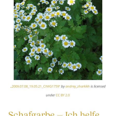
„2009.07.08_19.05.21_CIMG1759“
by
andrey_zharkikh
is licensed
under
CC BY 2.0
Schafgarbe – Ich helfe