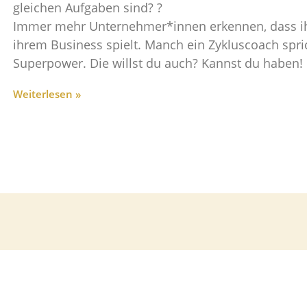
gleichen Aufgaben sind? ?
Immer mehr Unternehmer*innen erkennen, dass ihr
ihrem Business spielt. Manch ein Zykluscoach spric
Superpower. Die willst du auch? Kannst du haben!
Weiterlesen »
TEFANIE KRAUSE | WEBDESIGN VON
JANIN HEINZE
| PORTRAITS VON
VIKT